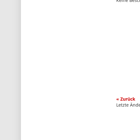
Keine Besc
« Zurück
Letzte Änd